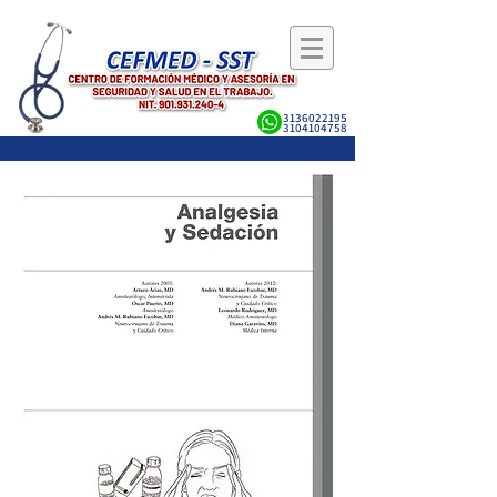
3136022195
3104104758