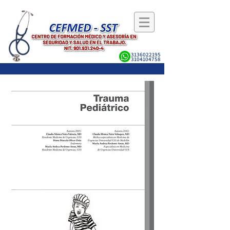
3136022195
3104104758