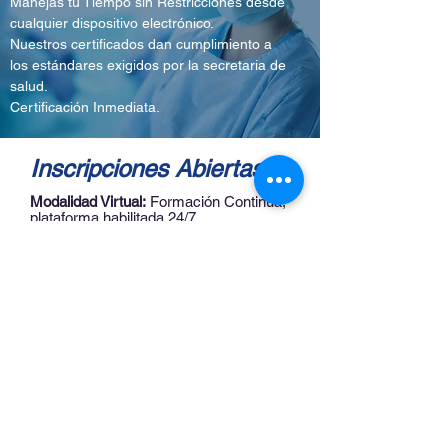
Manejas tu Tiempo sin Restricciones desde
cualquier dispositivo electrónico.
Nuestros certificados dan cumplimiento a
los estándares exigidos por la secretaria de
salud.
Certificación Inmediata.
Inscripciones Abiertas!
Modalidad Virtual:
Formación Continua,
plataforma habilitada 24/7.
Modalidad Presencial:
Inicio y Precio
sujeto a grupo de minimo 10 personas.
Precio Virtual:
Antes: $
16
0
.000.
Inscribirme
Ahora: $12
0.000.
¡Llévanos contigo
las 24 horas!