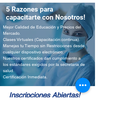
5 Razones para
capacitarte con Nosotros!
Mejor Calidad de Educación y Precios del
Mercado.
Clases Virtuales (Capacitación continua).
Manejas tu Tiempo sin Restricciones desde
cualquier dispositivo electrónico.
Nuestros certificados dan cumplimiento a
los estándares exigidos por la secretaria de
salud.
Certificación Inmediata.
Inscripciones Abiertas!
Modalidad Virtual:
Formación Continua,
plataforma habilitada 24/7.
Modalidad Presencial:
Inicio y Precio
sujeto a grupo de minimo 10 personas.
Precio Virtual: