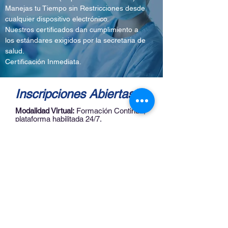
Manejas tu Tiempo sin Restricciones desde
cualquier dispositivo electrónico.
Nuestros certificados dan cumplimiento a
los estándares exigidos por la secretaria de
salud.
Certificación Inmediata.
Inscripciones Abiertas!
Modalidad Virtual:
Formación Continua,
plataforma habilitada 24/7.
Modalidad Presencial:
Inicio y Precio
sujeto a grupo de minimo 10 personas.
Precio Virtual:
Antes: $60.000
Inscribirme
Ahora: $4
0
.000.
¡Llévanos contigo
las 24 horas!