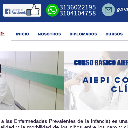
3136022195
gere
3104104758
INICIO
NOSOTROS
DIPLOMADOS
CURSOS
CURSO BÁSICO AIE
AIEPI 
CL
 a las Enfermedades Prevalentes de la Infancia) es una
rtalidad y la morbilidad de los niños entre los cero y