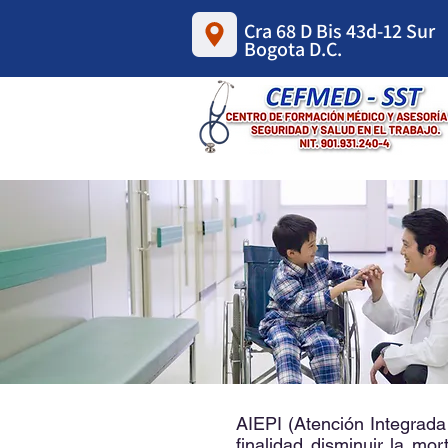
Cra 68 D Bis 43d-12 Sur
Bogota D.C.
AIEPI (Atención Integrada
finalidad disminuir la mo