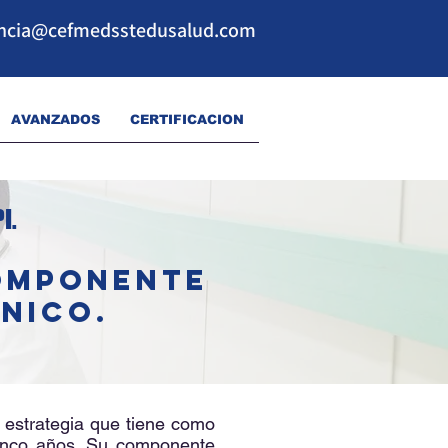
ncia@cefmedsstedusalud.com
AVANZADOS
CERTIFICACION
PI
.
COMPONENTE
ÍNICO.
 estrategia que tiene como
 cinco años. Su componente