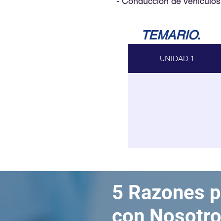
- Conducción de vehiculo
TEMARIO.
UNIDAD 1
5 Razones p
con Nosotro