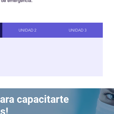
s de emergencia.
UNIDAD 2
UNIDAD 3
ara capacitarte
s!